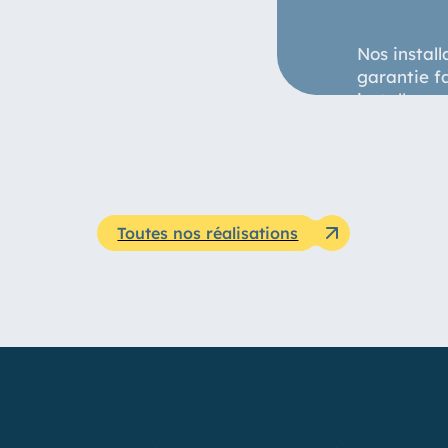
Nos install
garantie f
installons 
Toutes nos réalisations