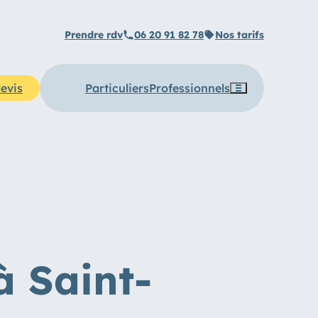
Prendre rdv
06 20 91 82 78
Nos tarifs
evis
Particuliers
Professionnels
Toggle
navigation
à Saint-