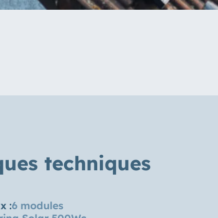
ques techniques
x :
6 modules
rina Solar 500Wc