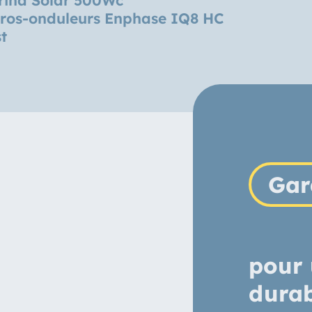
ros-onduleurs Enphase IQ8 HC
t
Gar
pour 
dura