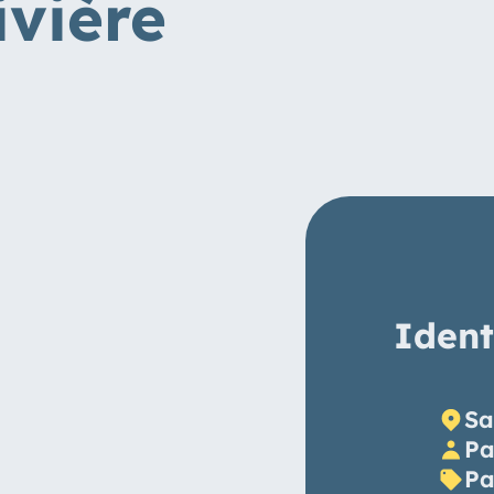
vière
Ident
Sa
Pa
Pa